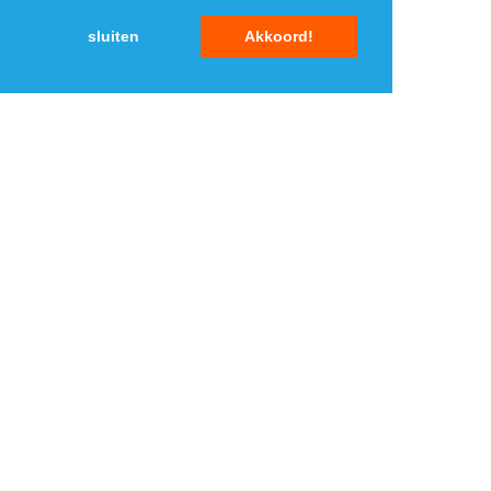
sluiten
Akkoord!
MENU
DAGAANBIEDINGEN
IN DE BUURT
KORTINGEN
WEBWINKELS
REIZEN
BESPAREN
VEILINGEN
MERKEN
CROWDFUNDING
SHOPPINGCLUBS
SUBSCRIPTIONS