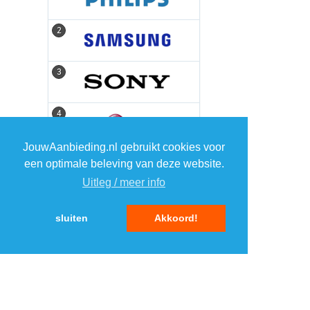
2
2
3
3
4
4
JouwAanbieding.nl gebruikt cookies voor
5
5
een optimale beleving van deze website.
Uitleg / meer info
sluiten
Akkoord!
MENU
DAGAANBIEDINGEN
IN DE BUURT
KORTINGEN