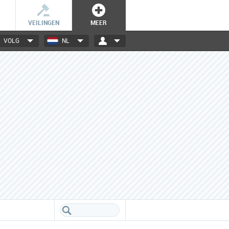
VEILINGEN
MEER
VOLG
NL
3000+ merken
Een database boordevol info
over jouw favoriete merken.