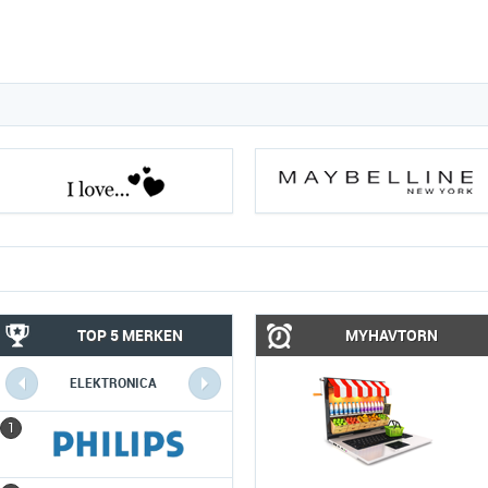
TOP 5 MERKEN
MYHAVTORN
ELEKTRONICA
COMPUTERS
1
1