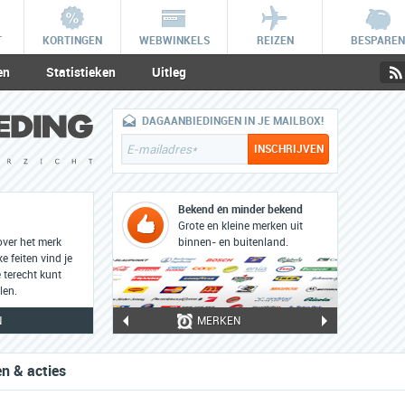
T
KORTINGEN
WEBWINKELS
REIZEN
BESPAREN
en
Statistieken
Uitleg
DAGAANBIEDINGEN IN JE MAILBOX!
Bekend én minder bekend
Grote en kleine merken uit
over het merk
binnen- en buitenland.
 feiten vind je
 terecht kunt
len.
N
MERKEN
n & acties