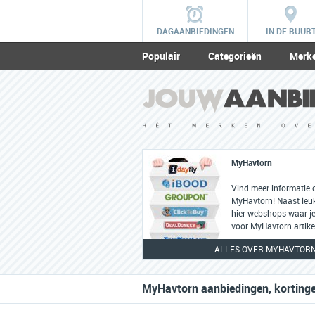
DAGAANBIEDINGEN
IN DE BUUR
Populair
Categorieën
Merk
MyHavtorn
Vind meer informatie 
MyHavtorn! Naast leuke
hier webshops waar je
voor MyHavtorn artike
ALLES OVER MYHAVTOR
MyHavtorn aanbiedingen, kortinge