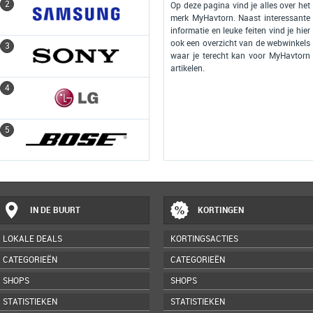
2
2
Op deze pagina vind je alles over het
merk MyHavtorn. Naast interessante
informatie en leuke feiten vind je hier
ook een overzicht van de webwinkels
3
3
waar je terecht kan voor MyHavtorn
artikelen.
4
4
5
5
IN DE BUURT
KORTINGEN
LOKALE DEALS
KORTINGSACTIES
CATEGORIEËN
CATEGORIEËN
SHOPS
SHOPS
STATISTIEKEN
STATISTIEKEN