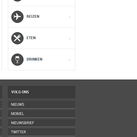
2
2
2
REIZEN
›
3
3
3
ETEN
›
4
4
4
5
5
5
DRINKEN
›
VOLG ONS
NIEUWS
MOBIEL
NIEUWSBRIEF
TWITTER