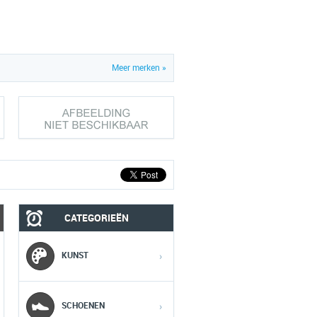
Meer merken »
CATEGORIEËN
MOBIEL
MEDIA
KUNST
›
1
1
1
SCHOENEN
›