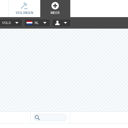
VEILINGEN
MEER
VOLG
NL
3000+ merken
Een database boordevol info
over jouw favoriete merken.