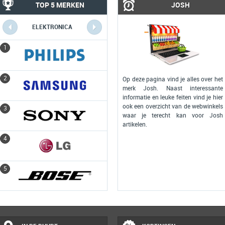
TOP 5 MERKEN
JOSH
ELEKTRONICA
COMPUTERS
1
1
2
2
Op deze pagina vind je alles over het
merk Josh. Naast interessante
informatie en leuke feiten vind je hier
ook een overzicht van de webwinkels
3
3
waar je terecht kan voor Josh
artikelen.
4
4
5
5