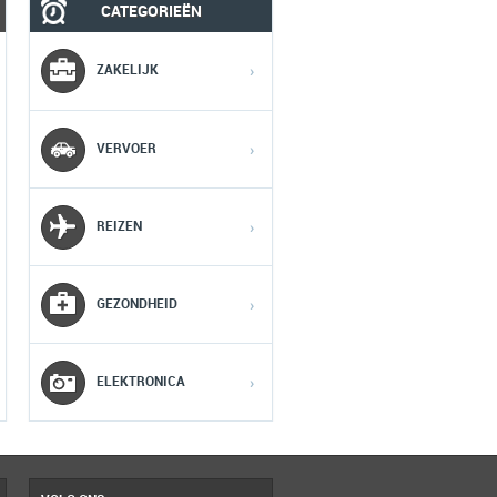
CATEGORIEËN
MOBIEL
MEDIA
ZAKELIJK
›
1
1
1
VERVOER
›
2
2
2
REIZEN
›
3
3
3
GEZONDHEID
›
4
4
4
5
5
5
ELEKTRONICA
›