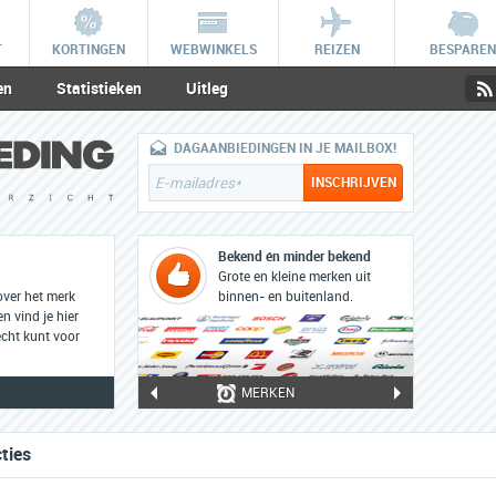
T
KORTINGEN
WEBWINKELS
REIZEN
BESPAREN
en
Statistieken
Uitleg
DAGAANBIEDINGEN IN JE MAILBOX!
Bekend én minder bekend
Grote en kleine merken uit
over het merk
binnen- en buitenland.
n vind je hier
cht kunt voor
MERKEN
ties