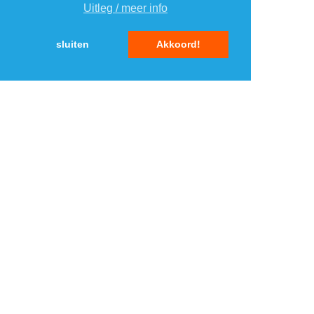
Uitleg / meer info
5
5
sluiten
Akkoord!
MENU
DAGAANBIEDINGEN
IN DE BUURT
KORTINGEN
WEBWINKELS
REIZEN
BESPAREN
VEILINGEN
MERKEN
CROWDFUNDING