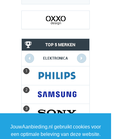
TOP 5 MERKEN
ELEKTRONICA
1
1
2
2
3
3
JouwAanbieding.nl gebruikt cookies voor
4
4
een optimale beleving van deze website.