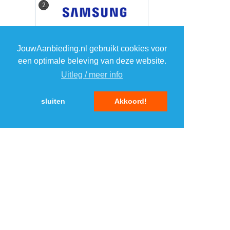
2
2
3
3
JouwAanbieding.nl gebruikt cookies voor
een optimale beleving van deze website.
4
4
Uitleg / meer info
5
5
sluiten
Akkoord!
MENU
DAGAANBIEDINGEN
IN DE BUURT
KORTINGEN
WEBWINKELS