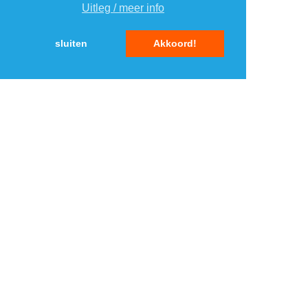
Uitleg / meer info
5
5
sluiten
Akkoord!
MENU
DAGAANBIEDINGEN
IN DE BUURT
KORTINGEN
WEBWINKELS
REIZEN
BESPAREN
VEILINGEN
MERKEN
CROWDFUNDING