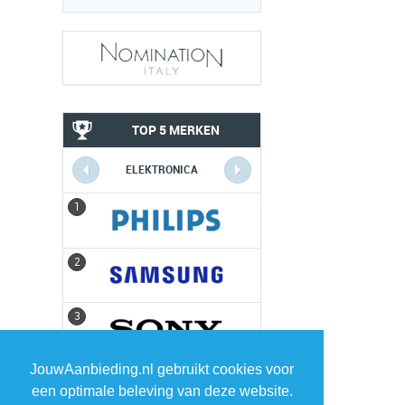
TOP 5 MERKEN
ELEKTRONICA
1
1
2
2
3
3
JouwAanbieding.nl gebruikt cookies voor
4
4
een optimale beleving van deze website.