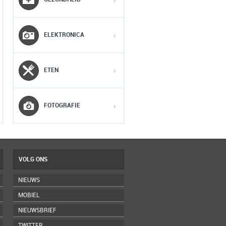
›
2
2
2
ELEKTRONICA
›
3
3
3
ETEN
›
4
4
4
5
5
5
FOTOGRAFIE
›
VOLG ONS
NIEUWS
MOBIEL
NIEUWSBRIEF
TWITTER