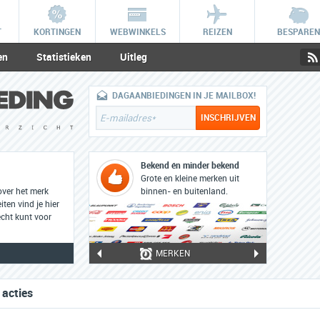
T
KORTINGEN
WEBWINKELS
REIZEN
BESPAREN
en
Statistieken
Uitleg
DAGAANBIEDINGEN IN JE MAILBOX!
Bekend én minder bekend
Grote en kleine merken uit
over het merk
binnen- en buitenland.
iten vind je hier
cht kunt voor
MERKEN
 acties