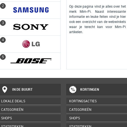
2
2
Op deze pagina vind je alles over het
merk Mim-Pi. Naast interessante
informatie en leuke feiten vind je hier
ook een overzicht van de webwinkels
3
3
waar je terecht kan voor Mim-Pi
artikelen.
4
4
5
5
IN DE BUURT
KORTINGEN
LOKALE DEALS
KORTINGSACTIES
CATEGORIEËN
CATEGORIEËN
SHOPS
SHOPS
STATISTIEKEN
STATISTIEKEN