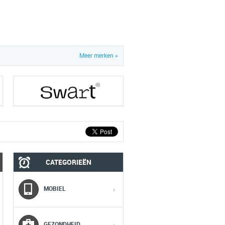
Meer merken »
CATEGORIEËN
MOBIEL
MEDIA
MOBIEL
›
1
1
1
GEZONDHEID