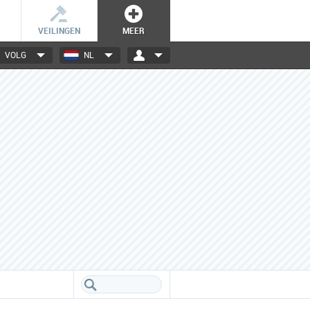
VEILINGEN
MEER
VOLG
NL
3000+ merken
Een database boordevol info
over jouw favoriete merken.