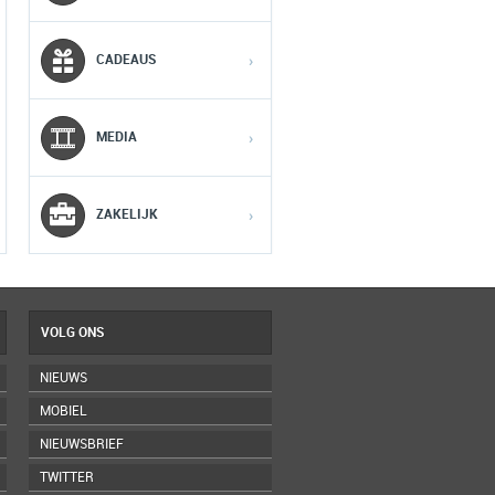
2
2
2
CADEAUS
›
3
3
3
MEDIA
›
4
4
4
5
5
5
ZAKELIJK
›
VOLG ONS
NIEUWS
MOBIEL
NIEUWSBRIEF
TWITTER