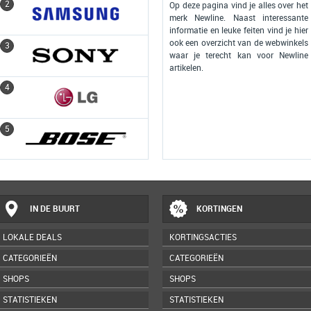
2
2
Op deze pagina vind je alles over het
merk Newline. Naast interessante
informatie en leuke feiten vind je hier
ook een overzicht van de webwinkels
3
3
waar je terecht kan voor Newline
artikelen.
4
4
5
5
IN DE BUURT
KORTINGEN
LOKALE DEALS
KORTINGSACTIES
CATEGORIEËN
CATEGORIEËN
SHOPS
SHOPS
STATISTIEKEN
STATISTIEKEN