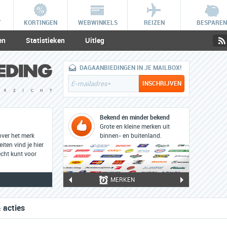
T
KORTINGEN
WEBWINKELS
REIZEN
BESPAREN
en
Statistieken
Uitleg
DAGAANBIEDINGEN IN JE MAILBOX!
Bekend én minder bekend
Grote en kleine merken uit
over het merk
binnen- en buitenland.
iten vind je hier
cht kunt voor
MERKEN
 acties