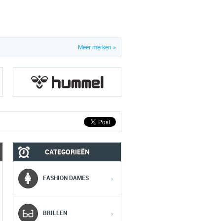
Meer merken »
CATEGORIEËN
MOBIEL
MEDIA
FASHION DAMES
›
1
1
1
BRILLEN
›