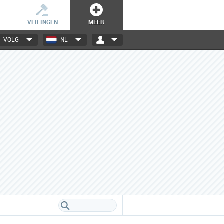
VEILINGEN
MEER
VOLG
NL
3000+ merken
Een database boordevol info
over jouw favoriete merken.