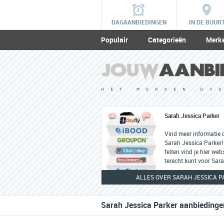
DAGAANBIEDINGEN
IN DE BUUR
Populair
Categorieën
Merk
Sarah Jessica Parker
Vind meer informatie 
Sarah Jessica Parker!
feiten vind je hier we
terecht kunt voor Sar
artikelen.
ALLES OVER SARAH JESSICA 
Sarah Jessica Parker aanbiedingen