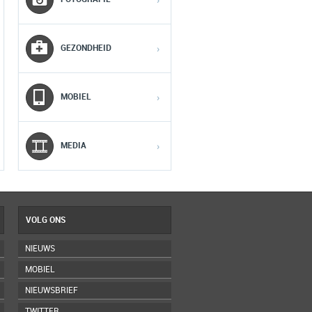
›
2
2
2
GEZONDHEID
›
3
3
3
MOBIEL
›
4
4
4
5
5
5
MEDIA
›
VOLG ONS
NIEUWS
MOBIEL
NIEUWSBRIEF
TWITTER