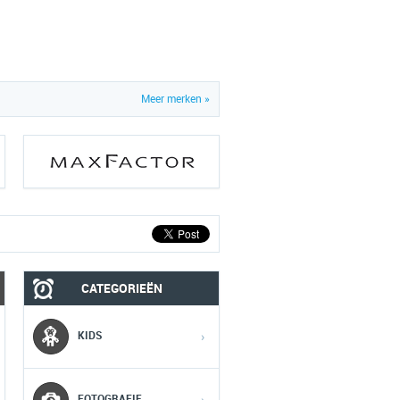
Meer merken »
CATEGORIEËN
MOBIEL
MEDIA
KIDS
›
1
1
1
FOTOGRAFIE