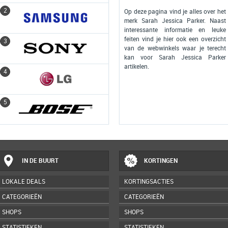
2
2
Op deze pagina vind je alles over het
merk Sarah Jessica Parker. Naast
interessante informatie en leuke
feiten vind je hier ook een overzicht
3
3
van de webwinkels waar je terecht
kan voor Sarah Jessica Parker
artikelen.
4
4
5
5
IN DE BUURT
KORTINGEN
LOKALE DEALS
KORTINGSACTIES
CATEGORIEËN
CATEGORIEËN
SHOPS
SHOPS
STATISTIEKEN
STATISTIEKEN