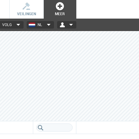
VEILINGEN
MEER
VOLG
NL
3000+ merken
Een database boordevol info
over jouw favoriete merken.