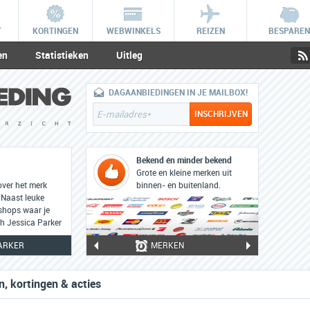
T
KORTINGEN
WEBWINKELS
REIZEN
BESPAREN
en
Statistieken
Uitleg
DAGAANBIEDINGEN IN JE MAILBOX!
Bekend én minder bekend
Grote en kleine merken uit
over het merk
binnen- en buitenland.
 Naast leuke
bshops waar je
ah Jessica Parker
PARKER
MERKEN
, kortingen & acties