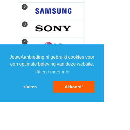
2
2
3
3
4
4
JouwAanbieding.nl gebruikt cookies voor
5
5
een optimale beleving van deze website.
Uitleg / meer info
sluiten
Akkoord!
MENU
DAGAANBIEDINGEN
IN DE BUURT
KORTINGEN