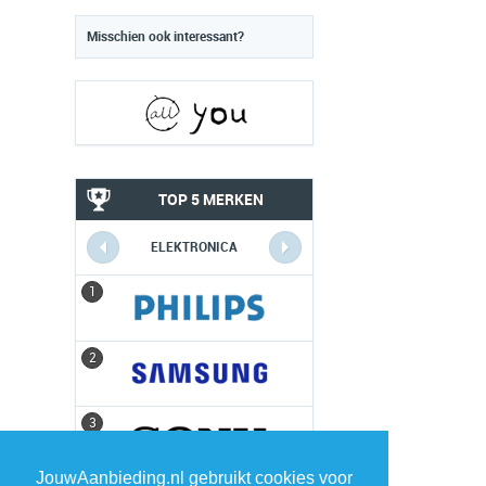
Misschien ook interessant?
TOP 5 MERKEN
ELEKTRONICA
1
1
2
2
3
3
JouwAanbieding.nl gebruikt cookies voor