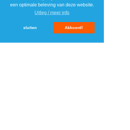
4
4
een optimale beleving van deze website.
Uitleg / meer info
5
5
sluiten
Akkoord!
MENU
DAGAANBIEDINGEN
IN DE BUURT
KORTINGEN
WEBWINKELS
REIZEN
BESPAREN
VEILINGEN
MERKEN