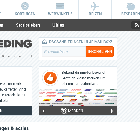
T
KORTINGEN
WEBWINKELS
REIZEN
BESPAREN
en
Statistieken
Uitleg
DAGAANBIEDINGEN IN JE MAILBOX!
Bekend én minder bekend
Grote en kleine merken uit
over het merk
binnen- en buitenland.
uke feiten vind
je terecht kunt
kelen.
AN
MERKEN
gen & acties