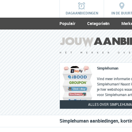
DAGAANBIEDINGEN
IN DE BUUR
Populair
Categorieën
Merk
Simplehuman
Vind meer informatie 
Simplehuman! Naast le
je hier webshops waar 
voor Simplehuman arti
ALLES OVER SIMPLEHUM
Simplehuman aanbiedingen, kortin