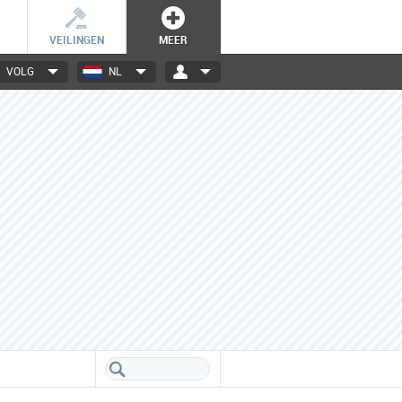
VEILINGEN
MEER
VOLG
NL
3000+ merken
Een database boordevol info
over jouw favoriete merken.