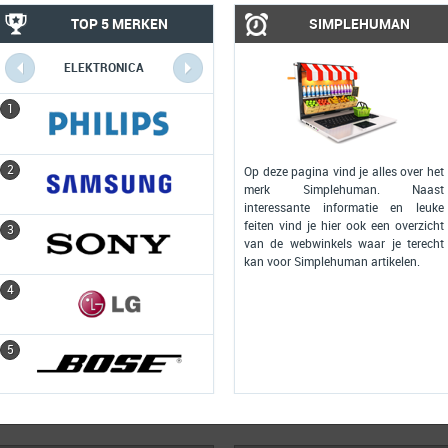
TOP 5 MERKEN
SIMPLEHUMAN
ELEKTRONICA
COMPUTERS
1
1
2
2
Op deze pagina vind je alles over het
merk Simplehuman. Naast
interessante informatie en leuke
feiten vind je hier ook een overzicht
3
3
van de webwinkels waar je terecht
kan voor Simplehuman artikelen.
4
4
5
5