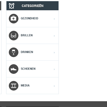
CATEGORIEËN
MOBIEL
MEDIA
GEZONDHEID
›
1
1
1
BRILLEN
›
2
2
2
DRINKEN
›
3
3
3
SCHOENEN
›
4
4
4
5
5
5
MEDIA
›