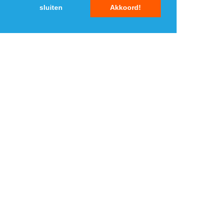
sluiten
Akkoord!
MENU
DAGAANBIEDINGEN
IN DE BUURT
KORTINGEN
WEBWINKELS
REIZEN
BESPAREN
VEILINGEN
MERKEN
CROWDFUNDING
SHOPPINGCLUBS
SUBSCRIPTIONS