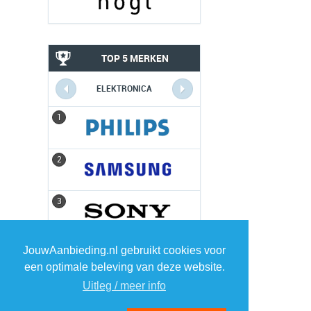
TOP 5 MERKEN
ELEKTRONICA
1
1
2
2
3
3
4
4
JouwAanbieding.nl gebruikt cookies voor
een optimale beleving van deze website.
5
5
Uitleg / meer info