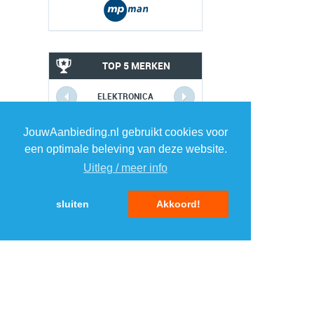
TOP 5 MERKEN
ELEKTRONICA
1
1
JouwAanbieding.nl gebruikt cookies voor
een optimale beleving van deze website.
Uitleg / meer info
2
2
sluiten
Akkoord!
3
3
4
4
5
5