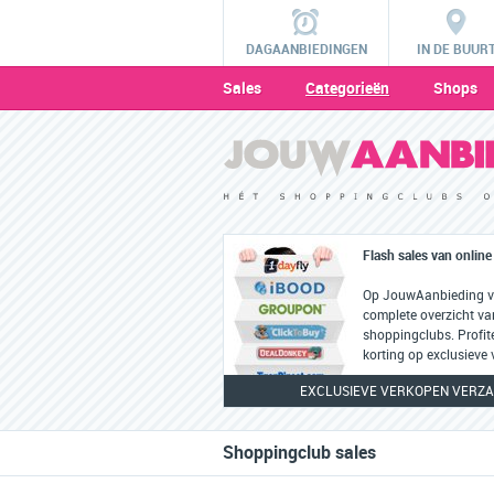
DAGAANBIEDINGEN
IN DE BUUR
Sales
Categorieën
Shops
Flash sales van onlin
Op JouwAanbieding vi
complete overzicht van
shoppingclubs. Profit
korting op exclusieve
EXCLUSIEVE VERKOPEN VERZA
Shoppingclub sales