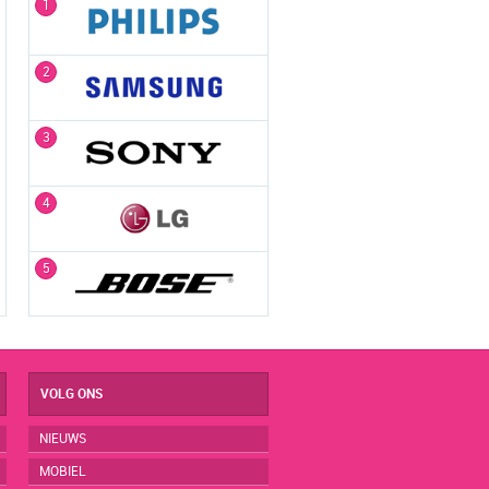
1
1
2
2
3
3
4
4
5
5
VOLG ONS
NIEUWS
MOBIEL