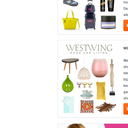
noo
Da
all
WE
We
sh
ite
bi
ke
gad
sh