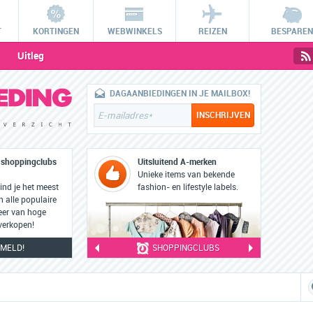
T
KORTINGEN
WEBWINKELS
REIZEN
BESPAREN
Uitleg
DAGAANBIEDINGEN IN JE MAILBOX!
e shoppingclubs
Uitsluitend A-merken
Unieke items van bekende
nd je het meest
fashion- en lifestyle labels.
 alle populaire
eer van hoge
 verkopen!
MELD!
SHOPPINGCLUBS