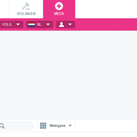
VEILINGEN
MEER
VOLG
NL
Ongelofelijke kortingen
VIP-sales voor leden
Designer fashion voor
Profiteer als shoppingclub-lid
absolute bodemprijzen!
van besloten verkopen.
Weergave