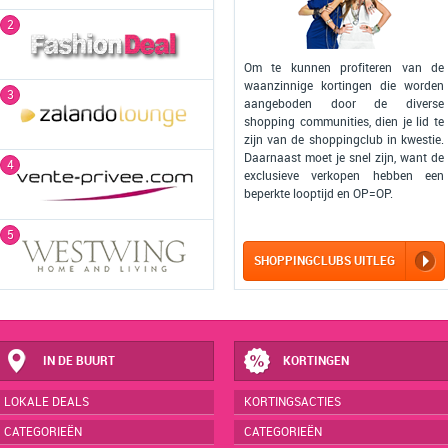
2
Om te kunnen profiteren van de
waanzinnige kortingen die worden
3
aangeboden door de diverse
shopping communities, dien je lid te
zijn van de shoppingclub in kwestie.
Daarnaast moet je snel zijn, want de
4
exclusieve verkopen hebben een
beperkte looptijd en OP=OP.
5
SHOPPINGCLUBS UITLEG
IN DE BUURT
KORTINGEN
LOKALE DEALS
KORTINGSACTIES
CATEGORIEËN
CATEGORIEËN