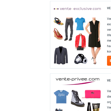
VE
Ve
exc
ve
li
me
ha
kor
VE
Ve
di
org
Ven