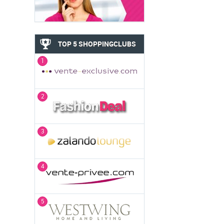
TOP 5 SHOPPINGCLUBS
1
2
3
4
5