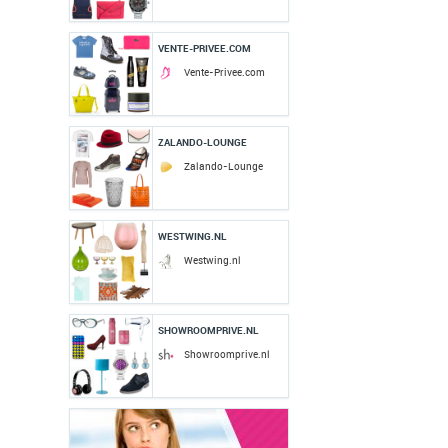
VENTE-PRIVEE.COM
Vente-Privee.com
ZALANDO-LOUNGE
Zalando-Lounge
WESTWING.NL
Westwing.nl
SHOWROOMPRIVE.NL
Showroomprive.nl