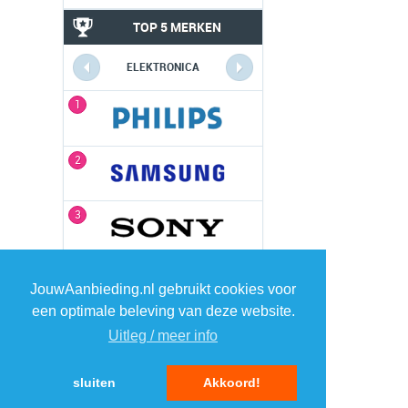
TOP 5 MERKEN
ELEKTRONICA
1
1
2
2
3
3
4
4
JouwAanbieding.nl gebruikt cookies voor
een optimale beleving van deze website.
5
5
Uitleg / meer info
sluiten
Akkoord!