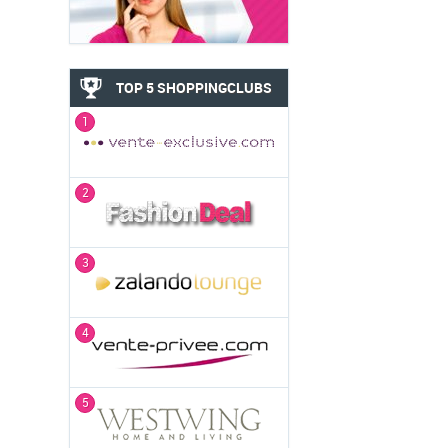
TOP 5 SHOPPINGCLUBS
1
2
3
4
5