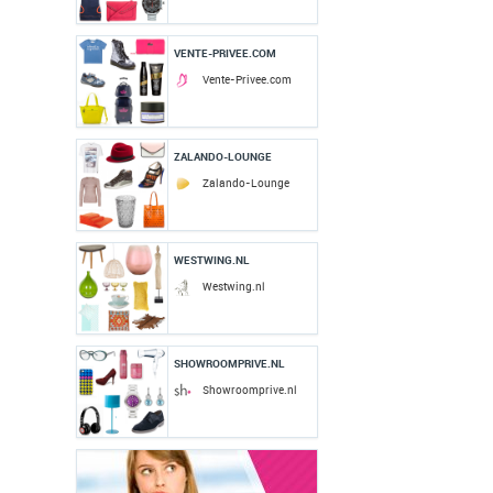
VENTE-PRIVEE.COM
Vente-Privee.com
ZALANDO-LOUNGE
Zalando-Lounge
WESTWING.NL
Westwing.nl
SHOWROOMPRIVE.NL
Showroomprive.nl