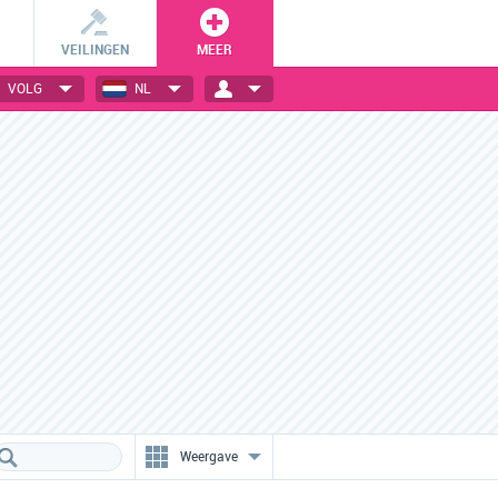
VEILINGEN
MEER
VOLG
NL
Ongelofelijke kortingen
VIP-sales voor leden
Designer fashion voor
Profiteer als shoppingclub-lid
absolute bodemprijzen!
van besloten verkopen.
Weergave