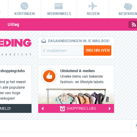
T
KORTINGEN
WEBWINKELS
REIZEN
BESPAREN
Uitleg
DAGAANBIEDINGEN IN JE MAILBOX!
e shoppingclubs
Uitsluitend A-merken
Unieke items van bekende
nd je het meest
fashion- en lifestyle labels.
 alle populaire
eer van hoge
 verkopen!
MELD!
SHOPPINGCLUBS