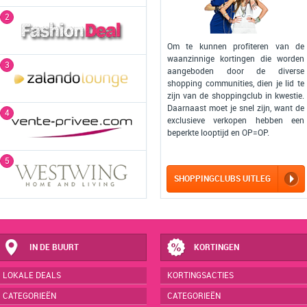
2
Om te kunnen profiteren van de
waanzinnige kortingen die worden
3
aangeboden door de diverse
shopping communities, dien je lid te
zijn van de shoppingclub in kwestie.
Daarnaast moet je snel zijn, want de
4
exclusieve verkopen hebben een
beperkte looptijd en OP=OP.
5
SHOPPINGCLUBS UITLEG
IN DE BUURT
KORTINGEN
LOKALE DEALS
KORTINGSACTIES
CATEGORIEËN
CATEGORIEËN