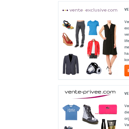
VE
Ve
exc
ve
li
me
ha
kor
VE
Ve
di
org
Ven