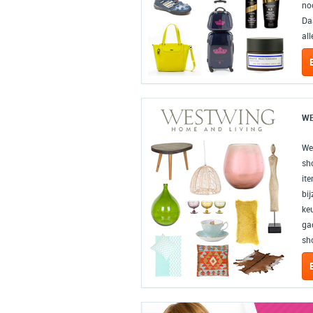
noo
Da
all
WE
We
sh
ite
bi
ke
gad
sh