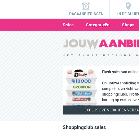
DAGAANBIEDINGEN
IN DE BUUR
Sales
Categorieën
Shops
Flash sales van onlin
Op JouwAanbieding vi
complete overzicht van
shoppingclubs. Profit
korting op exclusieve
EXCLUSIEVE VERKOPEN VERZA
Shoppingclub sales