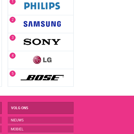
1
1
2
2
3
3
4
4
5
5
VOLG ONS
NIEUWS
MOBIEL