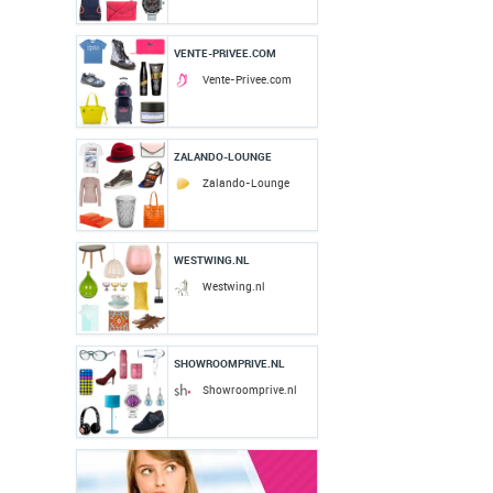
VENTE-PRIVEE.COM
Vente-Privee.com
ZALANDO-LOUNGE
Zalando-Lounge
WESTWING.NL
Westwing.nl
SHOWROOMPRIVE.NL
Showroomprive.nl