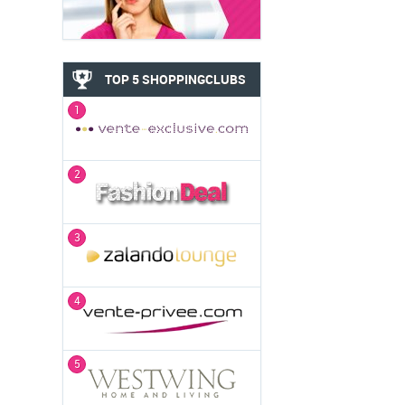
TOP 5 SHOPPINGCLUBS
1
2
3
4
5