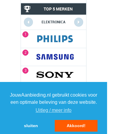
TOP 5 MERKEN
ELEKTRONICA
1
1
2
2
3
3
4
4
JouwAanbieding.nl gebruikt cookies voor
een optimale beleving van deze website.
5
5
Uitleg / meer info
sluiten
Akkoord!