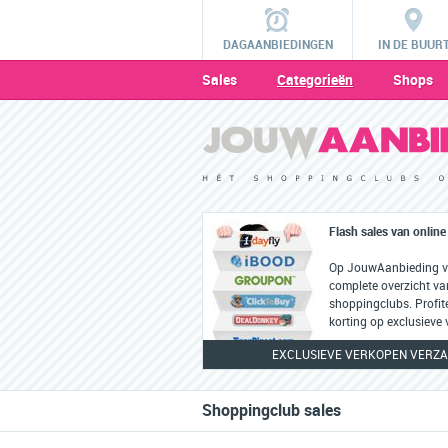
DAGAANBIEDINGEN
IN DE BUUR
Sales
Categorieën
Shops
Flash sales van onlin
Op JouwAanbieding vi
complete overzicht van
shoppingclubs. Profit
korting op exclusieve
EXCLUSIEVE VERKOPEN VERZA
Shoppingclub sales