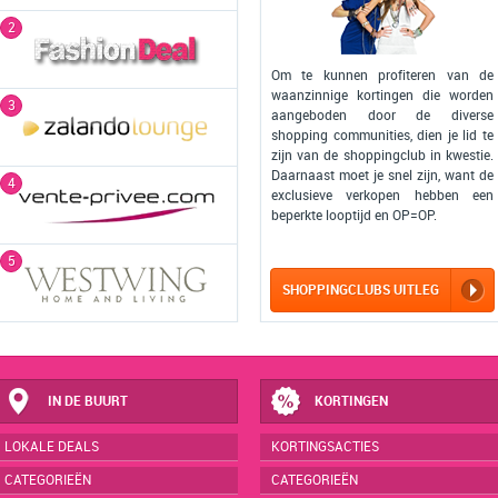
2
Om te kunnen profiteren van de
waanzinnige kortingen die worden
3
aangeboden door de diverse
shopping communities, dien je lid te
zijn van de shoppingclub in kwestie.
Daarnaast moet je snel zijn, want de
4
exclusieve verkopen hebben een
beperkte looptijd en OP=OP.
5
SHOPPINGCLUBS UITLEG
IN DE BUURT
KORTINGEN
LOKALE DEALS
KORTINGSACTIES
CATEGORIEËN
CATEGORIEËN