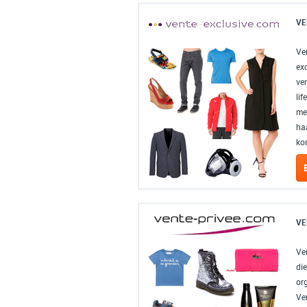
VE
Ve
exc
ve
li
me
ha
kor
VE
Ve
di
org
Ven