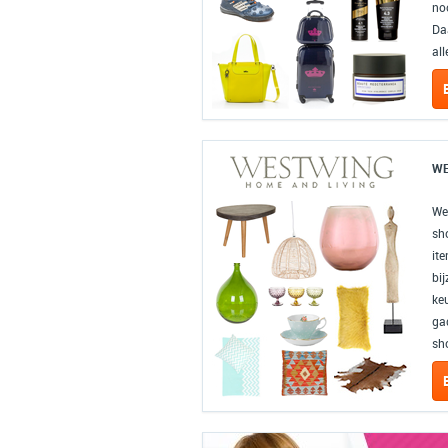
noo
Da
all
WE
We
sh
ite
bi
ke
gad
sh