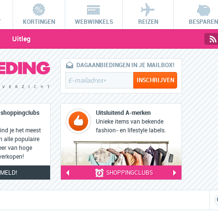
T
KORTINGEN
WEBWINKELS
REIZEN
BESPAREN
Uitleg
DAGAANBIEDINGEN IN JE MAILBOX!
e shoppingclubs
Uitsluitend A-merken
Unieke items van bekende
nd je het meest
fashion- en lifestyle labels.
 alle populaire
eer van hoge
 verkopen!
MELD!
SHOPPINGCLUBS