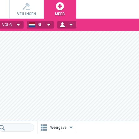
VEILINGEN
MEER
VOLG
NL
Ongelofelijke kortingen
VIP-sales voor leden
Designer fashion voor
Profiteer als shoppingclub-lid
absolute bodemprijzen!
van besloten verkopen.
Weergave