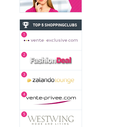
TOP 5 SHOPPINGCLUBS
1
2
3
4
5