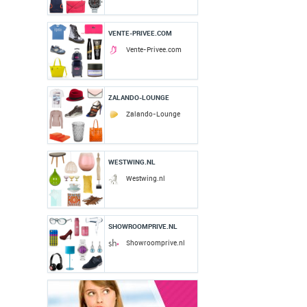
VENTE-PRIVEE.COM
Vente-Privee.com
ZALANDO-LOUNGE
Zalando-Lounge
WESTWING.NL
Westwing.nl
SHOWROOMPRIVE.NL
Showroomprive.nl