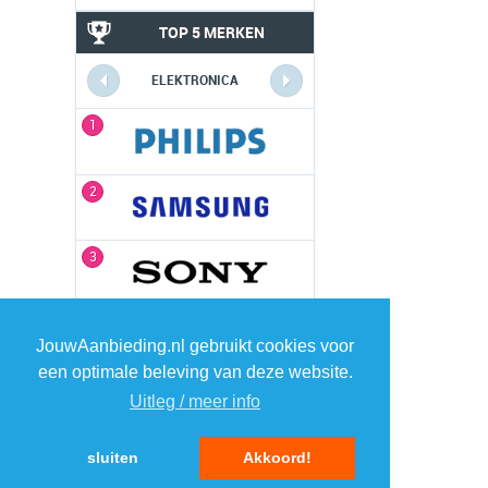
TOP 5 MERKEN
ELEKTRONICA
1
1
2
2
3
3
4
4
JouwAanbieding.nl gebruikt cookies voor
een optimale beleving van deze website.
5
5
Uitleg / meer info
sluiten
Akkoord!