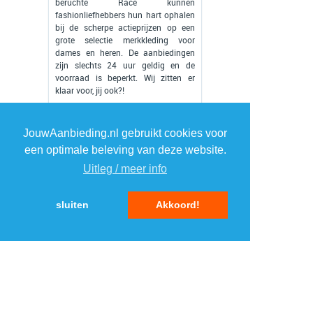
beruchte Race kunnen
fashionliefhebbers hun hart ophalen
bij de scherpe actieprijzen op een
grote selectie merkkleding voor
dames en heren. De aanbiedingen
zijn slechts 24 uur geldig en de
voorraad is beperkt. Wij zitten er
klaar voor, jij ook?!
Lees verder »
JouwAanbieding.nl gebruikt cookies voor
een optimale beleving van deze website.
Uitleg / meer info
sluiten
Akkoord!
«
1
...
16
17
18
19
»
TOP 5 AANBIEDINGEN