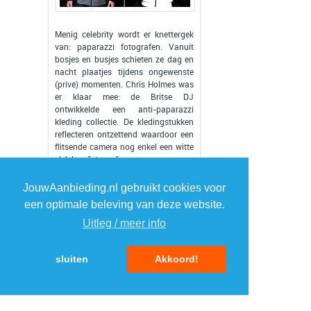
Menig celebrity wordt er knettergek
van: paparazzi fotografen. Vanuit
bosjes en busjes schieten ze dag en
nacht plaatjes tijdens ongewenste
(privé) momenten. Chris Holmes was
er klaar mee: de Britse DJ
ontwikkelde een anti-paparazzi
kleding collectie. De kledingstukken
reflecteren ontzettend waardoor een
flitsende camera nog enkel een witte
vlek kan fotograferen.
Lees verder »
JouwAanbieding.nl gebruikt cookies voor
een optimale beleving van deze website.
Uitleg / meer info
sluiten
Akkoord!
«
1
...
3