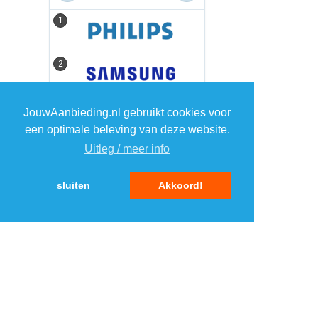
1
1
2
2
3
3
JouwAanbieding.nl gebruikt cookies voor
een optimale beleving van deze website.
Uitleg / meer info
4
4
sluiten
Akkoord!
5
5
MENU
DAGAANBIEDINGEN