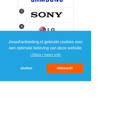
3
3
4
4
JouwAanbieding.nl gebruikt cookies voor
5
5
een optimale beleving van deze website.
Uitleg / meer info
sluiten
Akkoord!
MENU
DAGAANBIEDINGEN
IN DE BUURT
KORTINGEN
WEBWINKELS
REIZEN