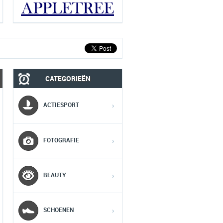
CATEGORIEËN
MOBIEL
MEDIA
ACTIESPORT
›
1
1
1
FOTOGRAFIE
›
2
2
2
BEAUTY
›
3
3
3
SCHOENEN
›
4
4
4