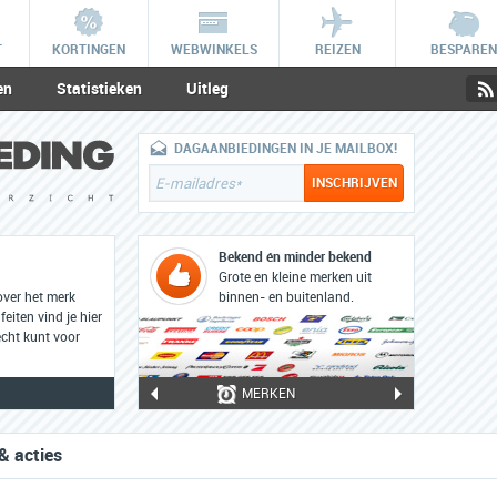
T
KORTINGEN
WEBWINKELS
REIZEN
BESPAREN
en
Statistieken
Uitleg
DAGAANBIEDINGEN IN JE MAILBOX!
Bekend én minder bekend
Grote en kleine merken uit
over het merk
binnen- en buitenland.
eiten vind je hier
cht kunt voor
MERKEN
& acties