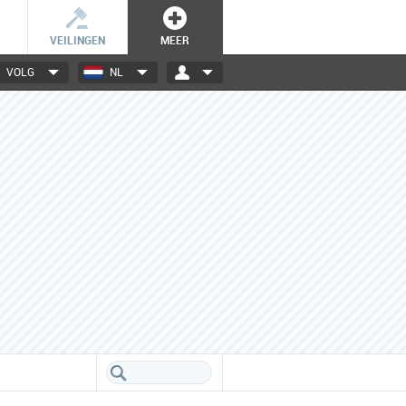
VEILINGEN
MEER
VOLG
NL
3000+ merken
Een database boordevol info
over jouw favoriete merken.