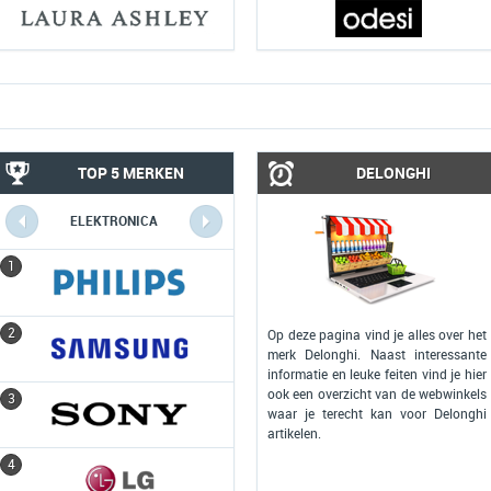
TOP 5 MERKEN
DELONGHI
ELEKTRONICA
COMPUTERS
1
1
2
2
Op deze pagina vind je alles over het
merk Delonghi. Naast interessante
informatie en leuke feiten vind je hier
ook een overzicht van de webwinkels
3
3
waar je terecht kan voor Delonghi
artikelen.
4
4