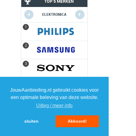
TOP 5 MERKEN
ELEKTRONICA
1
1
2
2
3
3
4
4
JouwAanbieding.nl gebruikt cookies voor
een optimale beleving van deze website.
5
5
Uitleg / meer info
sluiten
Akkoord!
MENU