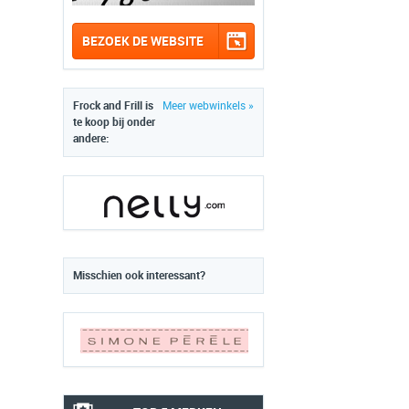
BEZOEK DE WEBSITE
Frock and Frill is
Meer webwinkels »
te koop bij onder
andere:
Misschien ook interessant?