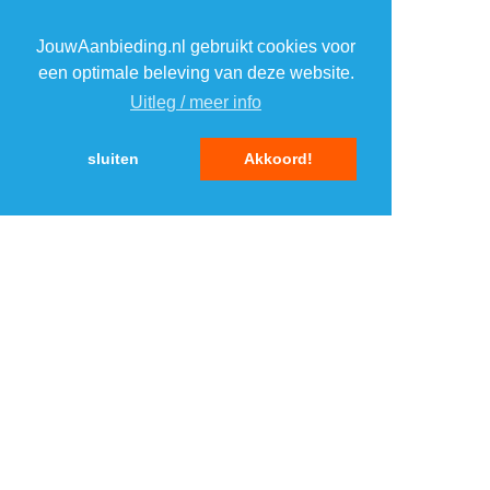
3
3
JouwAanbieding.nl gebruikt cookies voor
4
4
een optimale beleving van deze website.
Uitleg / meer info
5
5
sluiten
Akkoord!
MENU
DAGAANBIEDINGEN
IN DE BUURT
KORTINGEN
WEBWINKELS
REIZEN
BESPAREN