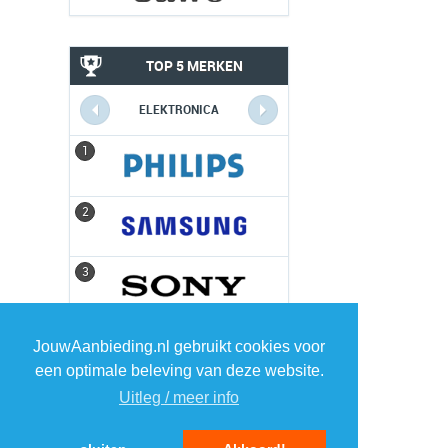
TOP 5 MERKEN
ELEKTRONICA
1
1
2
2
3
3
4
4
JouwAanbieding.nl gebruikt cookies voor
een optimale beleving van deze website.
5
5
Uitleg / meer info