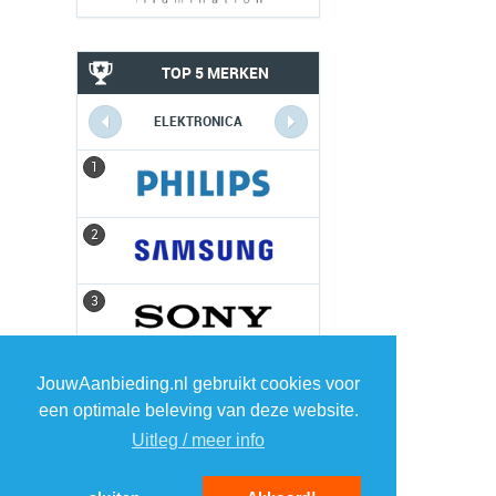
TOP 5 MERKEN
ELEKTRONICA
1
1
2
2
3
3
4
4
JouwAanbieding.nl gebruikt cookies voor
een optimale beleving van deze website.
5
5
Uitleg / meer info