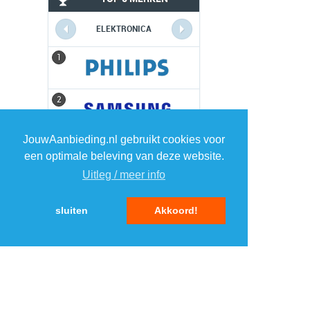
ELEKTRONICA
1
1
2
2
JouwAanbieding.nl gebruikt cookies voor
3
3
een optimale beleving van deze website.
Uitleg / meer info
4
4
sluiten
Akkoord!
5
5
MENU