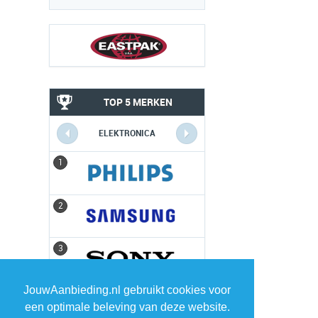
TOP 5 MERKEN
ELEKTRONICA
1
1
2
2
3
3
JouwAanbieding.nl gebruikt cookies voor
4
4
een optimale beleving van deze website.