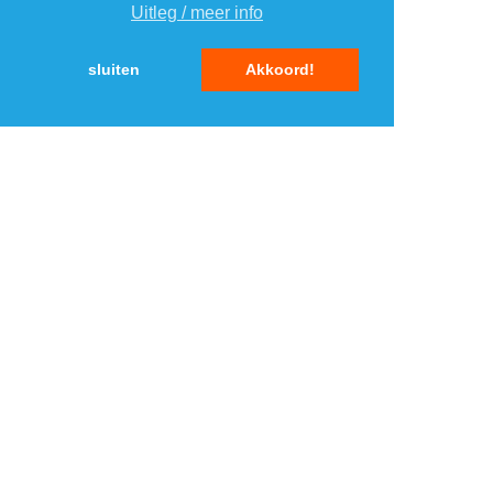
Uitleg / meer info
5
5
sluiten
Akkoord!
MENU
DAGAANBIEDINGEN
IN DE BUURT
KORTINGEN
WEBWINKELS
REIZEN
BESPAREN
VEILINGEN
MERKEN
CROWDFUNDING