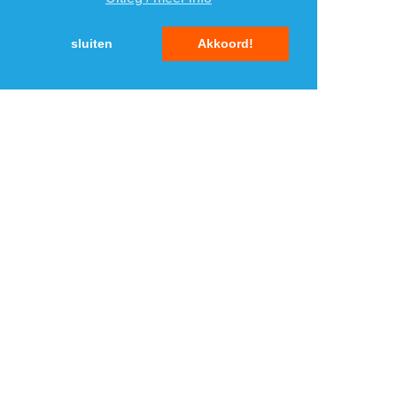
5
5
sluiten
Akkoord!
MENU
DAGAANBIEDINGEN
IN DE BUURT
KORTINGEN
WEBWINKELS
REIZEN
BESPAREN
VEILINGEN
MERKEN
CROWDFUNDING
SHOPPINGCLUBS