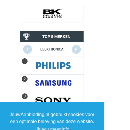
TOP 5 MERKEN
ELEKTRONICA
1
1
2
2
3
3
4
4
JouwAanbieding.nl gebruikt cookies voor
een optimale beleving van deze website.
Uitleg / meer info