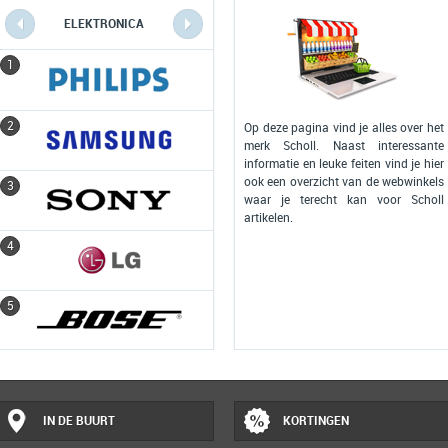
ELEKTRONICA
COMPUTERS
1
1
2
2
Op deze pagina vind je alles over het
merk Scholl. Naast interessante
informatie en leuke feiten vind je hier
ook een overzicht van de webwinkels
3
3
waar je terecht kan voor Scholl
artikelen.
4
4
5
5
IN DE BUURT
KORTINGEN