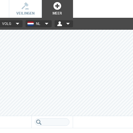
VEILINGEN
MEER
VOLG
NL
3000+ merken
Een database boordevol info
over jouw favoriete merken.