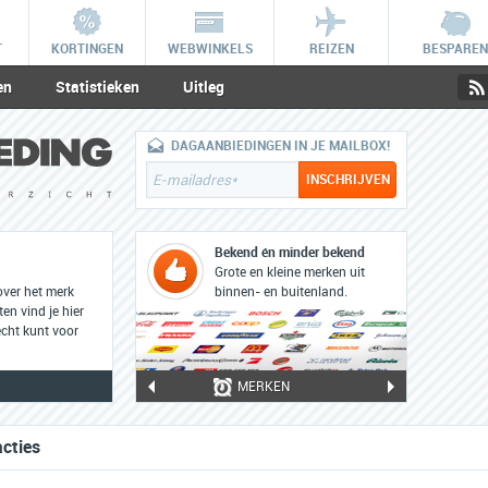
T
KORTINGEN
WEBWINKELS
REIZEN
BESPAREN
en
Statistieken
Uitleg
DAGAANBIEDINGEN IN JE MAILBOX!
Bekend én minder bekend
Grote en kleine merken uit
over het merk
binnen- en buitenland.
ten vind je hier
cht kunt voor
MERKEN
acties