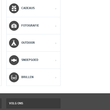
MOBIEL
MEDIA
CADEAUS
›
1
1
1
FOTOGRAFIE
›
2
2
2
OUTDOOR
›
3
3
3
SNOEPGOED
›
4
4
4
5
5
5
BRILLEN
›
VOLG ONS