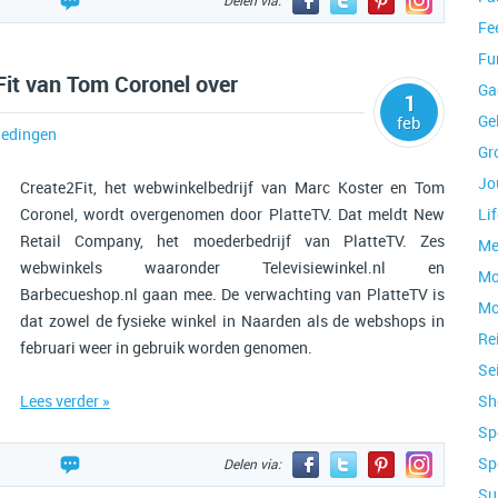
Delen via:
Fe
Fu
it van Tom Coronel over
Ga
1
Ge
feb
edingen
Gr
Jo
Create2Fit, het webwinkelbedrijf van Marc Koster en Tom
Coronel, wordt overgenomen door PlatteTV. Dat meldt New
Lif
Retail Company, het moederbedrijf van PlatteTV. Zes
Me
webwinkels waaronder Televisiewinkel.nl en
Mo
Barbecueshop.nl gaan mee. De verwachting van PlatteTV is
Mo
dat zowel de fysieke winkel in Naarden als de webshops in
Re
februari weer in gebruik worden genomen.
Se
Lees verder »
Sh
Sp
Sp
Delen via:
Su