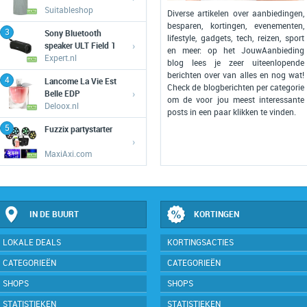
Suitableshop
Diverse artikelen over aanbiedingen,
besparen, kortingen, evenementen,
3
Sony Bluetooth
lifestyle, gadgets, tech, reizen, sport
›
speaker ULT Field 1
en meer: op het JouwAanbieding
Expert.nl
blog lees je zeer uiteenlopende
berichten over van alles en nog wat!
4
Lancome La Vie Est
Check de blogberichten per categorie
›
Belle EDP
om de voor jou meest interessante
Deloox.nl
posts in een paar klikken te vinden.
5
Fuzzix partystarter
›
MaxiAxi.com
IN DE BUURT
KORTINGEN
LOKALE DEALS
KORTINGSACTIES
CATEGORIEËN
CATEGORIEËN
SHOPS
SHOPS
STATISTIEKEN
STATISTIEKEN