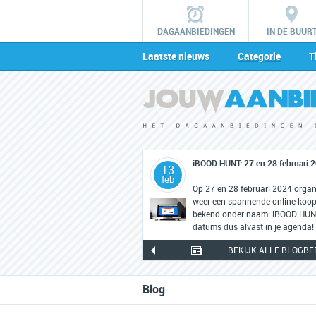
DAGAANBIEDINGEN
IN DE BUUR
Laatste nieuws
Categorie
T
iBOOD HUNT: 27 en 28 februari 
13
feb
Op 27 en 28 februari 2024 orga
weer een spannende online koopj
bekend onder naam: iBOOD HUNT.
datums dus alvast in je agenda!
BEKIJK ALLE BLOGBE
Blog