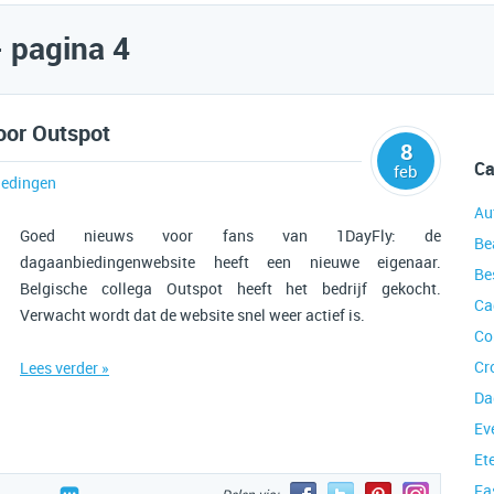
- pagina 4
oor Outspot
8
Ca
feb
edingen
Au
Goed nieuws voor fans van 1DayFly: de
Be
dagaanbiedingenwebsite heeft een nieuwe eigenaar.
Be
Belgische collega Outspot heeft het bedrijf gekocht.
Ca
Verwacht wordt dat de website snel weer actief is.
Co
Cr
Lees verder »
Da
Ev
Et
Fa