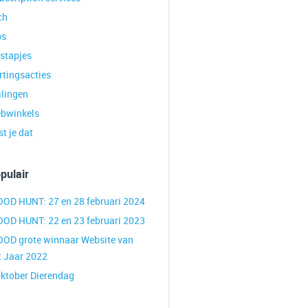
ch
ps
tstapjes
rtingsacties
ilingen
bwinkels
t je dat
pulair
OOD HUNT: 27 en 28 februari 2024
OOD HUNT: 22 en 23 februari 2023
OOD grote winnaar Website van
t Jaar 2022
oktober Dierendag