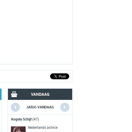
VANDAAG
JARIG VANDAAG
VERLEDEN VANDAAG
Angela Schijf
(47)
Man op touw tussen Twi
Towers
(1974)
Nederlands actrice