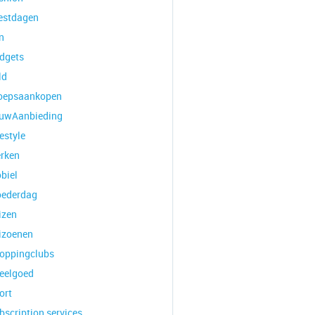
estdagen
n
dgets
ld
oepsaankopen
uwAanbieding
estyle
rken
biel
ederdag
izen
izoenen
oppingclubs
eelgoed
ort
bscription services