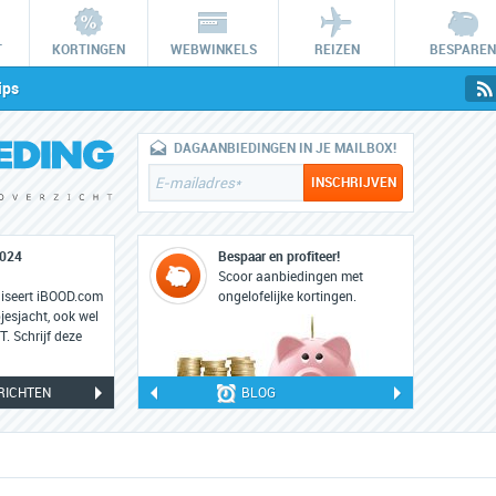
T
KORTINGEN
WEBWINKELS
REIZEN
BESPAREN
ips
DAGAANBIEDINGEN IN JE MAILBOX!
2024
iBOOD HUNT: 22 en 23 februari 2023
Bespaar en profiteer!
22
Scoor aanbiedingen met
feb
niseert iBOOD.com
Op woensdag 22 en donderdag 23 februari 2023
ongelofelijke kortingen.
esjacht, ook wel
staat iBOOD weer in teken van de grootste online
 Schrijf deze
koopjesjacht: iBOOD HUNT.
RICHTEN
BLOG