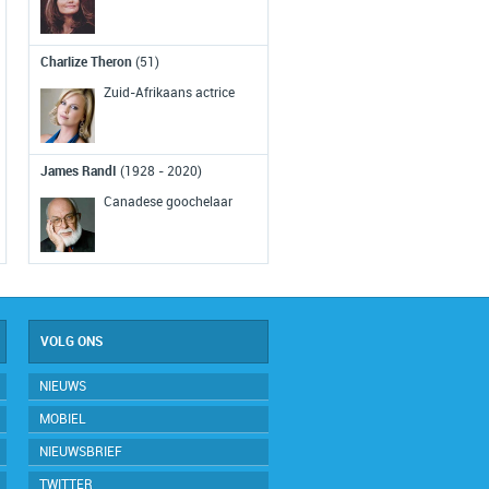
De Fransman Philippe Petit loopt o
een gespannen koord van de ene
Charlize Theron
(51)
naar de andere toren van het World
Trade Center.
Zuid-Afrikaans actrice
Eerste ruimtefoto's aarde
(1959)
James RandI
(1928 - 2020)
De satelliet Explorer 6 wordt
Canadese goochelaar
gelanceerd. Deze satelliet maakt de
eerste foto's van de aarde vanuit de
ruimte.
VOLG ONS
NIEUWS
MOBIEL
NIEUWSBRIEF
TWITTER