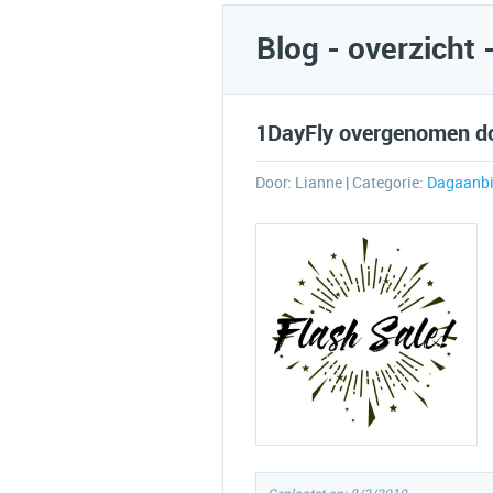
Blog - overzicht 
1DayFly overgenomen d
Door:
Lianne
| Categorie:
Dagaanbi