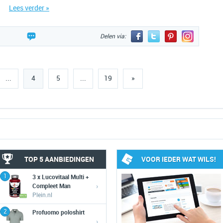
Lees verder »
Delen via:
...
4
5
...
19
»
TOP 5 AANBIEDINGEN
VOOR IEDER WAT WILS!
1
3 x Lucovitaal Multi +
›
Compleet Man
Plein.nl
2
Profuomo poloshirt
›