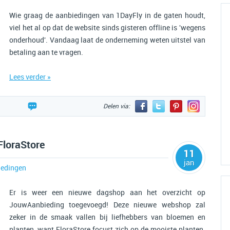
Wie graag de aanbiedingen van 1DayFly in de gaten houdt,
viel het al op dat de website sinds gisteren offline is 'wegens
onderhoud'. Vandaag laat de onderneming weten uitstel van
betaling aan te vragen.
Lees verder »
Delen via:
FloraStore
11
jan
edingen
Er is weer een nieuwe dagshop aan het overzicht op
JouwAanbieding toegevoegd! Deze nieuwe webshop zal
zeker in de smaak vallen bij liefhebbers van bloemen en
planten, want FloraStore focust zich op de mooiste planten.