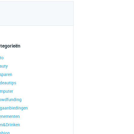
tegorieën
to
auty
sparen
deautips
mputer
owdfunding
gaanbiedingen
enementen
en&Drinken
shion