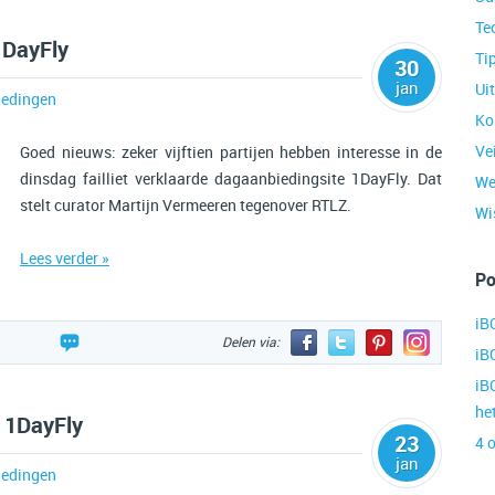
Te
1DayFly
Ti
30
jan
Ui
edingen
Ko
Ve
Goed nieuws: zeker vijftien partijen hebben interesse in de
dinsdag failliet verklaarde dagaanbiedingsite 1DayFly. Dat
We
stelt curator Martijn Vermeeren tegenover RTLZ.
Wis
Lees verder »
Po
iB
Delen via:
iB
iB
he
r 1DayFly
23
4 
jan
edingen