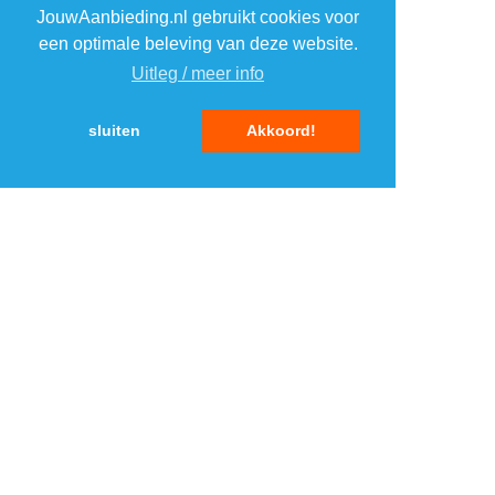
JouwAanbieding.nl gebruikt cookies voor
een optimale beleving van deze website.
Uitleg / meer info
«
1
2
3
sluiten
Akkoord!
4
»
TOP 5 AANBIEDINGEN
1
NZA polo Hawera
›
Suitableshop
2
Hi Dutch Oven set
›
DealDonkey.com 4
3
Vonyx STM2500
›
mengpaneel 5 kanaals
MaxiAxi.com